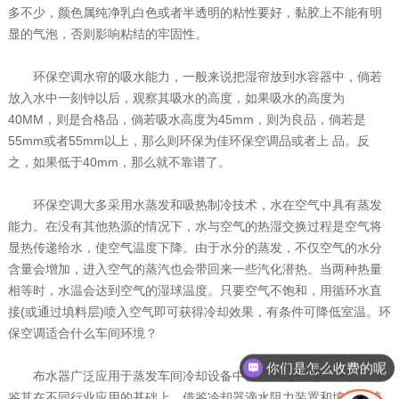
多不少，颜色属纯净乳白色或者半透明的粘性要好，黏胶上不能有明
显的气泡，否则影响粘结的牢固性。
环保空调水帘的吸水能力，一般来说把湿帘放到水容器中，倘若
放入水中一刻钟以后，观察其吸水的高度，如果吸水的高度为
40MM，则是合格品，倘若吸水高度为45mm，则为良品，倘若是
55mm或者55mm以上，那么则环保为佳环保空调品或者上 品。反
之，如果低于40mm，那么就不靠谱了。
环保空调大多采用水蒸发和吸热制冷技术，水在空气中具有蒸发
能力。在没有其他热源的情况下，水与空气的热湿交换过程是空气将
显热传递给水，使空气温度下降。由于水分的蒸发，不仅空气的水分
含量会增加，进入空气的蒸汽也会带回来一些汽化潜热。当两种热量
相等时，水温会达到空气的湿球温度。只要空气不饱和，用循环水直
接(或通过填料层)喷入空气即可获得冷却效果，有条件可降低室温。环
保空调适合什么车间环境？
你们是怎么收费的呢
布水器广泛应用于蒸发车间冷却设备中。在广泛研究、吸收和借
鉴其在不同行业应用的基础上，借鉴冷却器滴水阻力装置和填料塔液