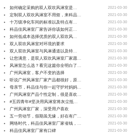
如何确定采购的双人双吹风淋室是…
2021-03-30
定制双人双吹风淋室不用烦，来科品…
2021-03-30
十万级净化车间的标准以及特点有…
2021-03-30
科品佳风淋室厂家告诉你该如何正…
2021-03-30
如何低成本选择优质的双人双吹风…
2021-03-30
双人双吹风淋室对环境的要求
2021-03-30
双人双吹风淋室与风淋通道以及特…
2021-03-30
让您满意，是双人双吹风淋室厂家愿…
2021-03-30
风淋室怎么选？看完这篇你全明白了…
2021-03-30
广州风淋室，客户不变的选择
2021-03-30
听说广州风淋室厂家产品都很好，原…
2021-03-30
母亲节，科品佳与你一起守护对妈妈…
2021-03-30
广州风淋室产品个性定制，很是喜欢…
2021-03-30
#五四青年#坚决用风淋室将灰尘抵…
2021-03-30
广州风淋室厂家，深受用户喜欢
2021-03-30
五一劳动节，假期虽无缘，好在有广…
2021-03-30
网络时代，科品佳风淋室厂家省钱，…
2021-03-30
科品佳风淋室厂家有口碑
2021-03-30