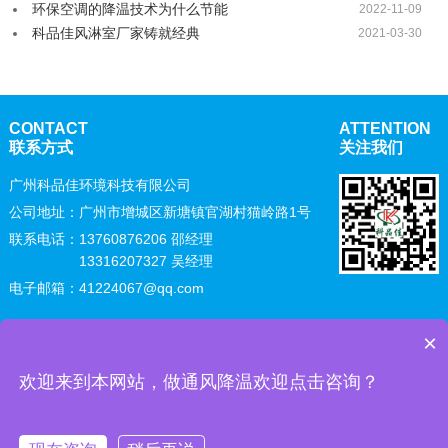
环保空调的降温技术为什么节能
2022-11-09
科品佳风淋室厂家铸就经典
2021-03-30
CONTACT
ATTENTION
联系方式
关注我们
广州科品佳环境科技有限公司
公司地址：广州市增城区新塘镇官湖村猫岭路1号
联系电话：
13760876206 邵经理
13316207327 吴经理
电子邮箱：41224067@qq.com
×
Copyright © 广州科品佳环境科技有限公司 All Rights Reserved
粤
ICP备19092069号
网站地图
欢迎来到本网站，做通风降温欢迎点击咨询？
科品佳主营：厂房通风降温 省电空调 环保空调 无尘车间 风淋室 净化
工程装修