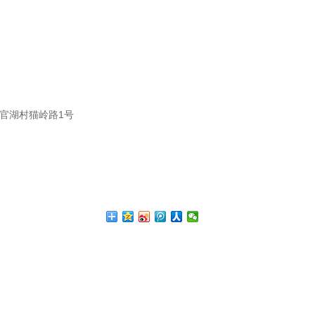
官湖村猫岭路1号