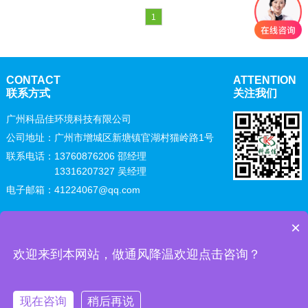
1
CONTACT
ATTENTION
联系方式
关注我们
广州科品佳环境科技有限公司
公司地址：广州市增城区新塘镇官湖村猫岭路1号
联系电话：
13760876206 邵经理
13316207327 吴经理
电子邮箱：41224067@qq.com
×
Copyright © 广州科品佳环境科技有限公司 All Rights Reserved
粤
ICP备19092069号
网站地图
欢迎来到本网站，做通风降温欢迎点击咨询？
科品佳主营：厂房通风降温 省电空调 环保空调 无尘车间 风淋室 净化
工程装修
现在咨询
稍后再说